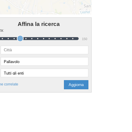
Affina la ricerca
za:
150
he correlate