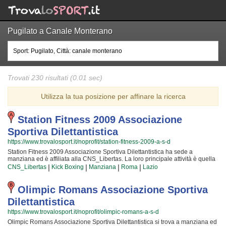
Pugilato a Canale Monterano
Trovati 230 risultati (0.01 sec)
Utilizza la tua posizione per affinare la ricerca
Station Fitness 2009 Associazione
Sportiva Dilettantistica
https://www.trovalosport.it/noprofit/station-fitness-2009-a-s-d
Station Fitness 2009 Associazione Sportiva Dilettantistica ha sede a
manziana ed è affiliata alla CNS_Libertas. La loro principale attività è quella
di promuovere La kick boxing organizzando corsi per bambini, ragazzi e
|
|
|
|
CNS_Libertas
Kick Boxing
Manziana
Roma
Lazio
adulti. Se desiderate che vostro figlio o vostra figlia impari la disciplina, il
rispetto e la concentrazione, La kick boxing è sicuramente lo sport più adatto.
I loro maestri di kick boxing seguiranno i vostri figli quotidianamente, ma
Olimpic Romans Associazione Sportiva
restando sempre nell'ottica di sviluppare i talenti e le capacità personali di
Dilettantistica
ciascun atleta. Station Fitness 2009 Associazione Sportiva Dilettantistica da
sempre accoglie i bambini e i ragazzi di manziana, in un ambiente serio e
https://www.trovalosport.it/noprofit/olimpic-romans-a-s-d
sano, in cui i vostri figli troveranno sicuramente uno sfogo e uno svago e tanti
Olimpic Romans Associazione Sportiva Dilettantistica si trova a manziana ed
nuovi amici. Gli allenamenti si tengono in palestra a manziana e coincidono