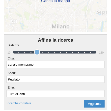
Carica la mappa
Affina la ricerca
Distanza:
10
150
Città:
Sport:
Ente:
Ricerche correlate