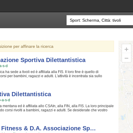
sizione per affinare la ricerca
zione Sportiva Dilettantistica
-a-s-d
ha sede a tivoli ed è affiliata alla FIS. Il loro fine è quello di
i per bambini, ragazzi e adulti. L'attività è incentrata sia sullo
 sulla implementazione di quelle qualità personali che si acquisiscono
uesto motivo gli allenatori sono tra i più preparati della zona e sono in
Scherma Associazione Sportiva Dilettantistica crede fin dalla sua
della chiave per migliorare e superare i propri limiti personali rendono la
va Dilettantistica
stupiti. Narvalo Tivoli Scherma Associazione Sportiva Dilettantistica
o-a-s-d
 cui allenarti, istruttori qualificati e un ambiente amichevole. Se vuoi
o corsi puoi venire in sede o mandare un messaggio cliccando sul
mentana ed è affiliata allo CSAIn, alla FIN, alla FIS. La loro principale
do corsi rivolti a bambini, ragazzi e adulti. Se desiderate che vostro
concentrazione, Le arti marziali è sicuramente lo sport giusto. I loro maestri
ma restando sempre nell'ottica di sviluppare i talenti e le capacità
va Dilettantistica da sempre accoglie i bambini e i ragazzi di
i troveranno sicuramente uno sfogo e uno svago e tanti nuovi amici. Gli
E Fitness & D.a. Associazione Sp…
 l'andamento del calendario scolastico mentre le gare si tengono