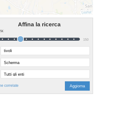
Affina la ricerca
za:
150
he correlate