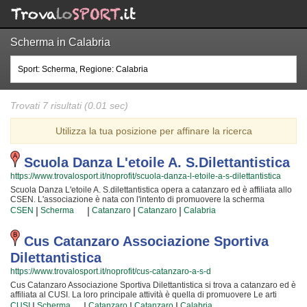
Scherma in Calabria
Trovati 7 risultati (0.01 sec)
Utilizza la tua posizione per affinare la ricerca
Scuola Danza L'etoile A. S.dilettantistica
https://www.trovalosport.it/noprofit/scuola-danza-l-etoile-a-s-dilettantistica
Scuola Danza L'etoile A. S.dilettantistica opera a catanzaro ed è affiliata allo
CSEN. L'associazione è nata con l'intento di promuovere la scherma
offrendo gare sul territorio e corsi per bambini, ragazzi e adulti. L'attività è
|
|
|
|
CSEN
Scherma
Catanzaro
Catanzaro
Calabria
incentrata sia sullo sviluppo delle capacità motorie e fisiche degli atleti sia
sulla creazione di quelle qualità personali che si acquisiscono
quotidianamente affrontando sfide difficili. Proprio per questo motivo gli
Cus Catanzaro Associazione Sportiva
istruttori sono tra i più preparati della provincia e sono in grado di trasmettere
Dilettantistica
quei valori in cui Scuola Danza L'etoile A. S.dilettantistica crede fin dalla sua
nascita. La passione, i sacrifici e la continua ricerca della chiave per crescere
https://www.trovalosport.it/noprofit/cus-catanzaro-a-s-d
e superare i propri limiti personali rendono la scherma uno sport unico e da
Cus Catanzaro Associazione Sportiva Dilettantistica si trova a catanzaro ed è
cui si viene immediatamente stupiti. Scuola Danza L'etoile A. S.dilettantistica
affiliata al CUSI. La loro principale attività è quella di promuovere Le arti
è una grande famiglia in cui potrai trovare nuovi amici con cui allenarti,
marziali organizzando corsi rivolti a bambini, ragazzi e adulti. Se desiderate
|
|
|
|
istruttori qualificati e un ambiente ideale. Se vuoi iscriverti o semplicemente
CUSI
Scherma
Catanzaro
Catanzaro
Calabria