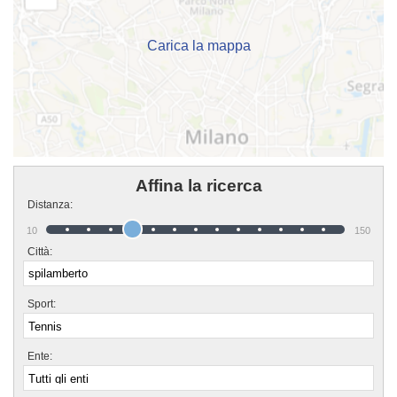
iscriverti o semplicemente scoprire di più sui loro corsi puoi venire in sede o
inviare un messaggio cliccando sul bottone "Contattaci" presente nella
pagina.
Carica la mappa
Affina la ricerca
Distanza:
10
150
Città:
Sport:
Ente: