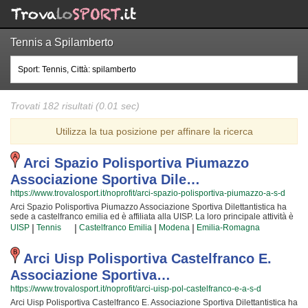
Tennis a Spilamberto
Trovati 182 risultati (0.01 sec)
Utilizza la tua posizione per affinare la ricerca
Arci Spazio Polisportiva Piumazzo
Associazione Sportiva Dile…
https://www.trovalosport.it/noprofit/arci-spazio-polisportiva-piumazzo-a-s-d
Arci Spazio Polisportiva Piumazzo Associazione Sportiva Dilettantistica ha
sede a castelfranco emilia ed è affiliata alla UISP. La loro principale attività è
quella di incrementare la forma fisica e il benessere delle persone
|
|
|
|
UISP
Tennis
Castelfranco Emilia
Modena
Emilia-Romagna
organizzando corsi sul territorio (anche per bambini e ragazzi). Le loro
lezioni aiutano a sviluppare le capacità motorie e fisiche ed a sono utili a il
proprio aspetto fisico per arrivare ad una maggior sicurezza individuale
Arci Uisp Polisportiva Castelfranco E.
operando anche sulla propria autostima. I loro istruttori sono i più bravi della
Associazione Sportiva…
provincia e si aggiornano costantemente partecipando agli aggiornamenti
{text_aff3} per garantire la massima tranquillità e professionalità ai loro
https://www.trovalosport.it/noprofit/arci-uisp-pol-castelfranco-e-a-s-d
iscritti. Il risultato e il divertimento che si producono facendo yoga rendono
Arci Uisp Polisportiva Castelfranco E. Associazione Sportiva Dilettantistica ha
questa attività davvero speciale, per cui, una volta che sarete partiti, non