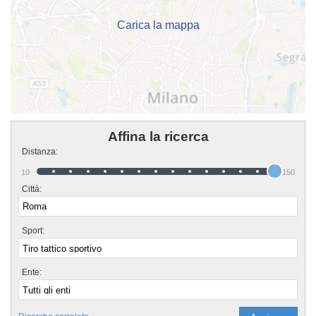
cliccando sul bottone "Contattaci" presente nella pagina.
Carica la mappa
Affina la ricerca
Distanza:
10
150
Città:
Sport:
Ente: