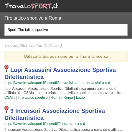
Tiro tattico sportivo a Roma
Trovati 3681 risultati (0.01 sec)
Utilizza la tua posizione per affinare la ricerca
Lupi Assassini Associazione Sportiva
Dilettantistica
https://www.trovalosport.it/noprofit/ilettantistica-lupi-assassini-a-s-d
Lupi Assassini Associazione Sportiva Dilettantistica opera a roma ed è
affiliata allo CSAIn. La loro principale attività è quella di promuovere il tiro
tattico sportivo organizzando gare sul territorio e corsi per bambini, ragazzi e
|
|
|
|
CSAIn
Tiro tattico sportivo
Roma
Roma
Lazio
adulti. L'attività è incentrata sia sulla definizione delle capacità motorie e
fisiche degli atleti sia sulla formazione di quelle qualità personali che si
acquisiscono quotidianamente affrontando sfide articolate. Proprio per
9 Incursori Associazione Sportiva
questo motivo gli allenatori sono tra i più preparati della provincia e sono
Dilettantistica
convinti di poter trasmettere quegli ideali in cui Lupi Assassini Associazione
Sportiva Dilettantistica crede fin dalla sua fondazione. La passione, i sacrifici
https://www.trovalosport.it/noprofit/9-incursori-a-s-d
e la continua ricerca della chiave per crescere e superare i propri limiti
9 Incursori Associazione Sportiva Dilettantistica opera a roma ed è affiliata
personali rendono il tiro tattico sportivo uno sport unico e da cui si viene