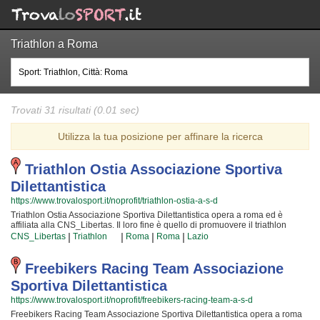
Triathlon a Roma
Trovati 31 risultati (0.01 sec)
Utilizza la tua posizione per affinare la ricerca
Triathlon Ostia Associazione Sportiva
Dilettantistica
https://www.trovalosport.it/noprofit/triathlon-ostia-a-s-d
Triathlon Ostia Associazione Sportiva Dilettantistica opera a roma ed è
affiliata alla CNS_Libertas. Il loro fine è quello di promuovere il triathlon
offrendo gare sul territorio e corsi per bambini, ragazzi e adulti. L'attività è
|
|
|
|
CNS_Libertas
Triathlon
Roma
Roma
Lazio
incentrata sia sul miglioramento delle capacità motorie e fisiche degli atleti
sia sulla formazione di quelle qualità personali che si acquisiscono
quotidianamente affrontando sfide complesse. Proprio per questo motivo gli
Freebikers Racing Team Associazione
istruttori sono tra i più preparati della provincia e sono capaci di trasmettere
Sportiva Dilettantistica
quegli ideali in cui Triathlon Ostia Associazione Sportiva Dilettantistica crede
fin dalla sua fondazione. La passione, i sacrifici e la continua ricerca della
https://www.trovalosport.it/noprofit/freebikers-racing-team-a-s-d
chiave per crescere e superare i propri limiti personali rendono il triathlon
Freebikers Racing Team Associazione Sportiva Dilettantistica opera a roma
uno sport unico e da cui si viene immediatamente stupiti. Triathlon Ostia