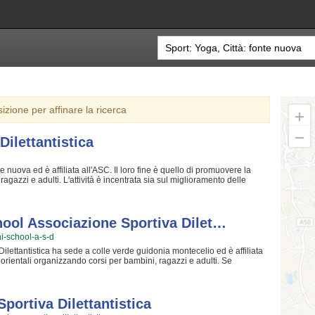
sizione per affinare la ricerca
ilettantistica
e nuova ed è affiliata all'ASC. Il loro fine è quello di promuovere la
agazzi e adulti. L'attività è incentrata sia sul miglioramento delle
tazione di quelle qualità personali che si acquisiscono quotidianamente
istruttori sono tra i più preparati della zona e sono capaci di trasmettere
ica crede fin dalla sua fondazione. La passione, i sacrifici e la continua
ti personali rendono la danza uno sport unico e da cui si viene
hool Associazione Sportiva Dilet…
ttantistica è una grande comunità in cui potrai trovare nuovi amici con
hi-school-a-s-d
e vuoi iscriverti o semplicemente scoprire di più sui loro corsi puoi
one "Contattaci" presente nella pagina.
lettantistica ha sede a colle verde guidonia montecelio ed è affiliata
e orientali organizzando corsi per bambini, ragazzi e adulti. Se
lina, il rispetto e la concentrazione, Le discipline orientali è sicuramente
ranno i vostri figli passo per passo, ma restando sempre nell'ottica di
leta. Shiatsumatrix - Namikoshi School Associazione Sportiva
 colle verde guidonia montecelio, in un ambiente serio e sano, in cui i
portiva Dilettantistica
 tanti nuovi amici. Gli allenamenti si svolgono in palestra a colle