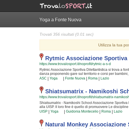
Yoga a Fonte Nuova
Trovati 356 risultati (0.01 sec)
Utilizza la tua po
Rytmic Associazione Sportiva D
https://www.trovalosport.it/noprofit/rytmic-a-s-d
Rytmic Associazione Sportiva Dilettantistica si trova a font
danza proponendo gare sul territorio e corsi per bambini, r
capacità motorie e fisiche degli atleti sia sulla implemen
|
|
|
|
ASC
Yoga
Fonte Nuova
Roma
Lazio
affrontando sfide articolate. Proprio per questo motivo gli 
quei valori in cui Rytmic Associazione Sportiva Dilettantist
ricerca della chiave per crescere e superare i propri limi
Shiatsumatrix - Namikoshi Sc
immediatamente colpiti. Rytmic Associazione Sportiva Dile
https://www.trovalosport.it/noprofit/shiatsumatrix-namikos
cui allenarti, istruttori qualificati e un ambiente sereno. S
recarti in sede o inviare un messaggio cliccando sul bott
Shiatsumatrix - Namikoshi School Associazione Sportiva Di
alla UISP. Il loro fine è quello di promuovere Le disciplin
desiderate che vostro figlio o vostra figlia impari la discip
|
|
|
|
UISP
Yoga
Guidonia Montecelio
Roma
Lazio
lo sport giusto. I loro maestri di discipline orientali segui
sviluppare i talenti e le capacità personali di ciascun at
Dilettantistica da sempre accoglie i bambini e i ragazzi di
Natural Monkey Associazione S
vostri figli troveranno sicuramente uno sfogo e uno svago e