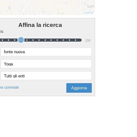
Affina la ricerca
za:
150
he correlate