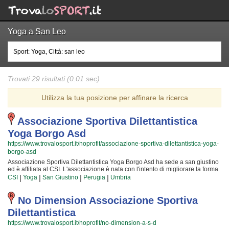
Yoga a San Leo
Trovati 29 risultati (0.01 sec)
Utilizza la tua posizione per affinare la ricerca
Associazione Sportiva Dilettantistica
Yoga Borgo Asd
https://www.trovalosport.it/noprofit/associazione-sportiva-dilettantistica-yoga-
borgo-asd
Associazione Sportiva Dilettantistica Yoga Borgo Asd ha sede a san giustino
ed è affiliata al CSI. L'associazione è nata con l'intento di migliorare la forma
fisica e il benessere delle persone organizzando attività sul territorio (anche
|
|
|
|
CSI
Yoga
San Giustino
Perugia
Umbria
per bambini e ragazzi). Le loro attività sono utili a sviluppare le capacità
motorie e fisiche ed a aiutano a il proprio aspetto fisico per raggiungere una
maggior sicurezza individuale operando anche sulla propria autostima. I loro
No Dimension Associazione Sportiva
istruttori sono i migliori della provincia e si formano costantemente
Dilettantistica
partecipando agli aggiornamenti {text_aff3} per assicurare la massima
sicurezza e professionalità ai loro iscritti. Il risultato e il divertimento che si
https://www.trovalosport.it/noprofit/no-dimension-a-s-d
producono facendo yoga rendono questa attività davvero speciale, per cui,