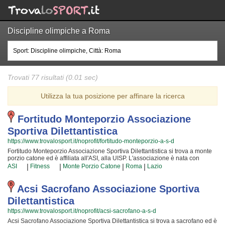
Discipline olimpiche a Roma
Trovati 77 risultati (0.01 sec)
Utilizza la tua posizione per affinare la ricerca
Fortitudo Monteporzio Associazione
Sportiva Dilettantistica
https://www.trovalosport.it/noprofit/fortitudo-monteporzio-a-s-d
Fortitudo Monteporzio Associazione Sportiva Dilettantistica si trova a monte
porzio catone ed è affiliata all'ASI, alla UISP. L'associazione è nata con
l'intento di aumentare la forma fisica e il benessere delle persone
|
|
|
|
ASI
Fitness
Monte Porzio Catone
Roma
Lazio
organizzando corsi sul territorio (anche per bambini e ragazzi). Le loro
attività aiutano a sviluppare le capacità motorie e fisiche ed a aiutano a il
proprio aspetto fisico per arrivare ad una maggior sicurezza individuale
Acsi Sacrofano Associazione Sportiva
operando anche sulla propria autostima. I loro istruttori sono i più
Dilettantistica
professionali della zona e si formano costantemente partecipando ai corsi
{text_aff3} per garantire la massima serenità e professionalità ai loro iscritti. Il
https://www.trovalosport.it/noprofit/acsi-sacrofano-a-s-d
risultato e il divertimento che nascono facendo fitness rendono questa attività
Acsi Sacrofano Associazione Sportiva Dilettantistica si trova a sacrofano ed è
davvero speciale, per cui, una volta che sarete partiti, non potrete più