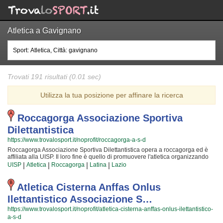
Atletica a Gavignano
Trovati 191 risultati (0.01 sec)
Utilizza la tua posizione per affinare la ricerca
Roccagorga Associazione Sportiva
Dilettantistica
https://www.trovalosport.it/noprofit/roccagorga-a-s-d
Roccagorga Associazione Sportiva Dilettantistica opera a roccagorga ed è
affiliata alla UISP. Il loro fine è quello di promuovere l'atletica organizzando
gare sul territorio e corsi per bambini, ragazzi e adulti. L'attività è incentrata
|
|
|
|
UISP
Atletica
Roccagorga
Latina
Lazio
sia sullo sviluppo delle capacità motorie e fisiche degli atleti sia sulla
creazione di quelle qualità personali che si acquisiscono quotidianamente
affrontando sfide complesse. Proprio per questo motivo gli allenatori sono tra
Atletica Cisterna Anffas Onlus
i più preparati della provincia e sono convinti di poter trasmettere quelle
Ilettantistico Associazione S…
qualità in cui Roccagorga Associazione Sportiva Dilettantistica crede fin dalla
sua genesi. La passione, i sacrifici e la continua ricerca della chiave per
https://www.trovalosport.it/noprofit/atletica-cisterna-anffas-onlus-ilettantistico-
crescere e superare i propri limiti personali rendono l'atletica uno sport unico
a-s-d
e da cui si viene immediatamente rapiti. Roccagorga Associazione Sportiva