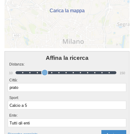
informarti sui loro corsi puoi andare al campo o scrivere un messaggio
cliccando sul bottone "Contattaci" presente nella pagina.
Carica la mappa
Affina la ricerca
Distanza:
10
150
Città:
Sport:
Ente: