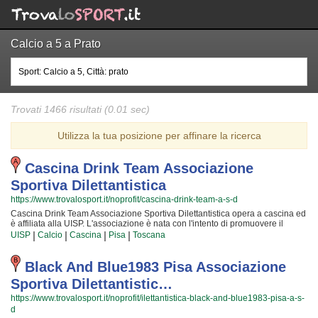
Calcio a 5 a Prato
Trovati 1466 risultati (0.01 sec)
Utilizza la tua posizione per affinare la ricerca
Cascina Drink Team Associazione
Sportiva Dilettantistica
https://www.trovalosport.it/noprofit/cascina-drink-team-a-s-d
Cascina Drink Team Associazione Sportiva Dilettantistica opera a cascina ed
è affiliata alla UISP. L'associazione è nata con l'intento di promuovere il
calcio offrendo corsi rivolti a bambini e ragazzi. Cascina Drink Team
|
|
|
|
UISP
Calcio
Cascina
Pisa
Toscana
Associazione Sportiva Dilettantistica è radicata nella comunità di cascina ha
educato generazioni di atleti, accompagnandoli in tutto il percorso di crescita
e di maturazione tipico degli sport di squadra. I loro istruttori di calcio sono tra
Black And Blue1983 Pisa Associazione
i più esperti e qualificati della zona e sono sicuramente i più adatti a
Sportiva Dilettantistic…
sviluppare il talento dei bambini che iniziano a giocare e dei ragazzi che
vogliono raggiungere livelli di eccellenza. Per questo motivo Cascina Drink
https://www.trovalosport.it/noprofit/ilettantistica-black-and-blue1983-pisa-a-s-
Team Associazione Sportiva Dilettantistica sarà felice di accogliere anche tuo
d
figlio nell'associazione, perché possa raggiungere il successo che merita in