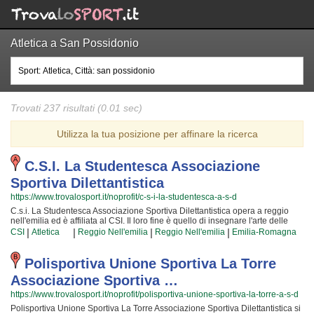
Atletica a San Possidonio
Trovati 237 risultati (0.01 sec)
Utilizza la tua posizione per affinare la ricerca
C.s.i. La Studentesca Associazione
Sportiva Dilettantistica
https://www.trovalosport.it/noprofit/c-s-i-la-studentesca-a-s-d
C.s.i. La Studentesca Associazione Sportiva Dilettantistica opera a reggio
nell'emilia ed è affiliata al CSI. Il loro fine è quello di insegnare l'arte delle
attività ricreative e di mettere alla prova ciò che i loro soci imparano ogni
|
|
|
|
CSI
Atletica
Reggio Nell'emilia
Reggio Nell'emilia
Emilia-Romagna
giorno che ci frequentano! Le loro attività si svolgono durante incontri
settimanali e danno a chiunque l'opportunità di imparare gli uni dagli altri e di
verificare i miglioramenti nel tempo, ma anche di poter confrontare idee e
Polisportiva Unione Sportiva La Torre
nuove soluzioni! I loro iscritti "storici" sono tra i più bravi della zona e sono
Associazione Sportiva …
ormai affiatati da lunghi periodi di strettissima collaborazione; per loro non
c'è attività che dia più soddisfazione che condividere la propria esperienza
https://www.trovalosport.it/noprofit/polisportiva-unione-sportiva-la-torre-a-s-d
con i nuovi iscritti! La soddisfazione che scaturisce facendo attività ricreative
Polisportiva Unione Sportiva La Torre Associazione Sportiva Dilettantistica si
rende questa attività davvero speciale, per cui, una volta che avrete