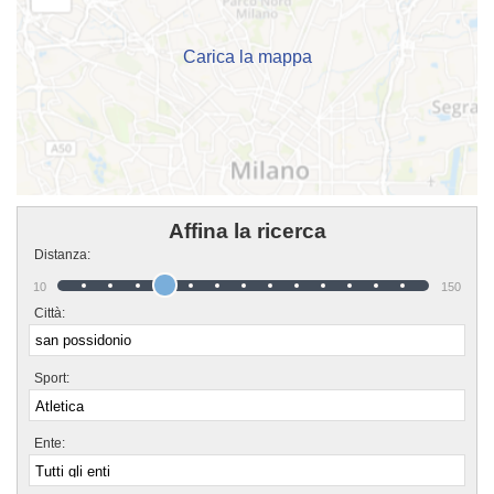
semplicemente scoprire di più sui loro corsi puoi andare in sede o mandare
un messaggio cliccando sul bottone "Contattaci" presente nella pagina.
Carica la mappa
Affina la ricerca
Distanza:
10
150
Città:
Sport:
Ente: