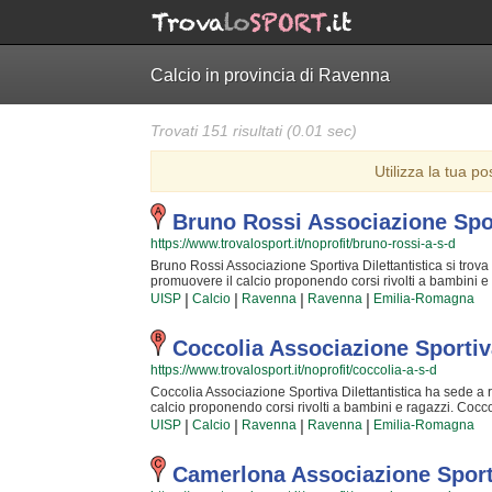
Calcio in provincia di Ravenna
Trovati 151 risultati (0.01 sec)
Utilizza la tua po
Bruno Rossi Associazione Sport
https://www.trovalosport.it/noprofit/bruno-rossi-a-s-d
Bruno Rossi Associazione Sportiva Dilettantistica si trova a
promuovere il calcio proponendo corsi rivolti a bambini e 
nella comunità di ravenna e al loro interno sono cresciut
|
|
|
|
UISP
Calcio
Ravenna
Ravenna
Emilia-Romagna
fondamentali dello sport e l'importanza del lavoro di squadra
e sono sicuramente i più adatti a sviluppare il talento de
livelli di eccellenza. Per questo motivo Bruno Rossi Assoc
Coccolia Associazione Sportiva
figlio all'interno dell'associazione, perché possa raggiu
https://www.trovalosport.it/noprofit/coccolia-a-s-d
di nuovi amici. Gli allenamenti si tengono al campo a {cit
quelle della prima squadra, si svolgono generalmente nel 
Coccolia Associazione Sportiva Dilettantistica ha sede a ra
puoi andare al campo o inviare un messaggio cliccando su
calcio proponendo corsi rivolti a bambini e ragazzi. Cocco
ravenna ha educato generazioni di atleti, accompagnandoli i
|
|
|
|
UISP
Calcio
Ravenna
Ravenna
Emilia-Romagna
squadra. I loro istruttori di calcio sono tra i più esperti e 
talento dei bambini che iniziano a giocare e dei ragazzi c
Coccolia Associazione Sportiva Dilettantistica sarà lieta d
Camerlona Associazione Sporti
raggiungere il successo che merita in un ambiente amiche