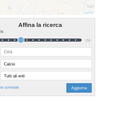
Affina la ricerca
za:
150
he correlate