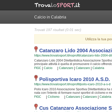
Calcio in Calabria
Trovati 197 risultati (0.01 sec)
Utilizza la tua po
Catanzaro Lido 2004 Associazio
https://www.trovalosport.it/noprofit/catanzaro-lido-2004-dil
Catanzaro Lido 2004 Dilettantistica Associazione Sportiva D
principale attività è quella di promuovere il calcio offrend
Associazione Sportiva Dilettantistica è radicata nella com
|
|
|
|
FIGC
Calcio
Catanzaro
Catanzaro
Calabria
bambini e ragazzi che hanno imparato i valori fondamentali 
calcio sono tra i più esperti e qualificati della zona e son
a giocare e dei ragazzi che vogliono raggiungere livelli 
Polisportiva Icaro 2010 A.S.D.
Associazione Sportiva Dilettantistica sarà contenta di acc
https://www.trovalosport.it/noprofit/polis-icaro-2010-a-s-d
raggiungere il successo che merita in un ambiente amiche
campo a {city} e seguono l'andamento del calendario scola
Polis Icaro 2010 Associazione Sportiva Dilettantistica ha 
svolgono generalmente nel week end. Se vuoi iscriverti o
nata con l'intento di formare nuovi sportivi di ciclismo e me
inviare un messaggio cliccando sul bottone "Contattaci" 
FIGC! Il tutto all'insegna della massima sicurezza e... del
|
|
|
|
FIGC
Ciclismo
Catanzaro
Catanzaro
Calabria
dei campioni ma è sicurezza che chiunque possa avere quest
migliori della Provincia ed hanno alle loro spalle anni ed 
crescere nuove generazioni di atleti e condividere la propria
Cus Catanzaro Associazione Sp
fare oggi ciclismo deve affidarsi solamente a dei sinceri p