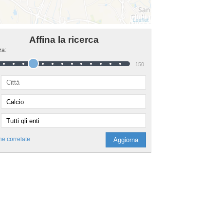
Affina la ricerca
za:
150
he correlate