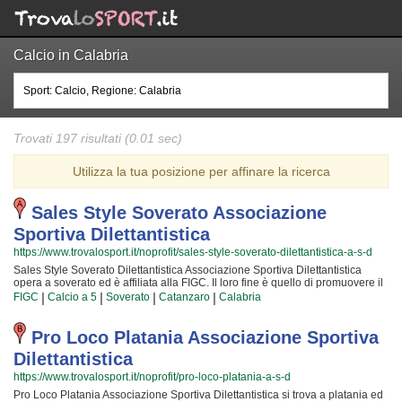
Calcio in Calabria
Trovati 197 risultati (0.01 sec)
Utilizza la tua posizione per affinare la ricerca
Sales Style Soverato Associazione
Sportiva Dilettantistica
https://www.trovalosport.it/noprofit/sales-style-soverato-dilettantistica-a-s-d
Sales Style Soverato Dilettantistica Associazione Sportiva Dilettantistica
opera a soverato ed è affiliata alla FIGC. Il loro fine è quello di promuovere il
calcio a 5 proponendo corsi rivolti a bambini e ragazzi. Sales Style Soverato
|
|
|
|
FIGC
Calcio a 5
Soverato
Catanzaro
Calabria
Dilettantistica Associazione Sportiva Dilettantistica è radicata nella comunità
di soverato e al loro interno sono cresciute generazioni di bambini e ragazzi
che hanno imparato i valori fondamentali dello sport e l'importanza del lavoro
Pro Loco Platania Associazione Sportiva
di squadra. I loro istruttori di calcio a 5 sono tra i più esperti e qualificati della
Dilettantistica
zona e sono sicuramente i più adatti a sviluppare il talento dei bambini che
iniziano a giocare e dei ragazzi che vogliono raggiungere livelli di
https://www.trovalosport.it/noprofit/pro-loco-platania-a-s-d
eccellenza. Per questo motivo Sales Style Soverato Dilettantistica
Pro Loco Platania Associazione Sportiva Dilettantistica si trova a platania ed
Associazione Sportiva Dilettantistica sarà contenta di accogliere anche tuo