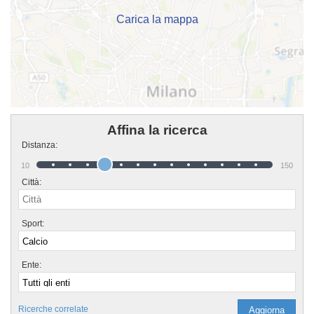
bottone "Contattaci" presente nella pagina.
Carica la mappa
Affina la ricerca
Distanza:
10
150
Città:
Sport:
Ente:
Ricerche correlate