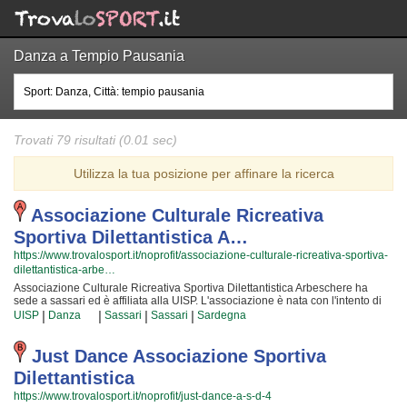
Danza a Tempio Pausania
Trovati 79 risultati (0.01 sec)
Utilizza la tua posizione per affinare la ricerca
Associazione Culturale Ricreativa
Sportiva Dilettantistica A…
https://www.trovalosport.it/noprofit/associazione-culturale-ricreativa-sportiva-
dilettantistica-arbe…
Associazione Culturale Ricreativa Sportiva Dilettantistica Arbeschere ha
sede a sassari ed è affiliata alla UISP. L'associazione è nata con l'intento di
promuovere la danza proponendo gare sul territorio e corsi per bambini,
|
|
|
|
UISP
Danza
Sassari
Sassari
Sardegna
ragazzi e adulti. L'attività è incentrata sia sullo sviluppo delle capacità
motorie e fisiche degli atleti sia sulla implementazione di quelle qualità
personali che si acquisiscono quotidianamente affrontando sfide difficili.
Just Dance Associazione Sportiva
Proprio per questo motivo gli allenatori sono tra i più preparati della provincia
Dilettantistica
e sono convinti di poter trasmettere quegli ideali in cui Associazione
Culturale Ricreativa Sportiva Dilettantistica Arbeschere crede fin dalla sua
https://www.trovalosport.it/noprofit/just-dance-a-s-d-4
fondazione. La passione, i sacrifici e la continua ricerca della chiave per