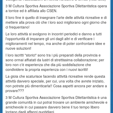
3 M Cultura Sportiva Associazione Sportiva Dilettantistica opera
a torrice ed è affiliata allo CSEN.
Il loro fine è quello di insegnare l'arte delle attività ricreative e di
mettere alla prova ciò che i loro soci migliorano ogni giorno che
ci frequentano!
Le loro attività si svolgono in incontri periodici e danno a tutti
l'opportunità di imparare gli uni dagli altri e di verificare i
miglioramenti nel tempo, ma anche di poter confrontare idee e
nuove soluzioni!
I loro iscritti "storici" sono tra i più preparati della provincia e
sono ormai affiatati da lustri di strettissima collaborazione; per
loro non c'è esperienza che dia più soddisfazione che
condividere la propria esperienza con i nuovi iscritti!
La gioia che scaturisce facendo attività ricreative rende questa
attività davvero speciale, per cui, una volta che avrete iniziato,
non potrete più dimenticarla!! Cosa aspetti ancora per andare a
provare???
3 M Cultura Sportiva Associazione Sportiva Dilettantistica è una
grande comunità in cui potrai trovare un ambiente amichevole e
amichevole in cui passare davvero bene il tuo tempo libero
lontano dagli affanni quotidiani.