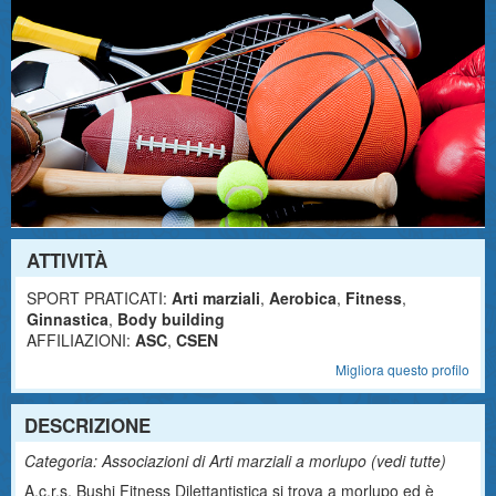
ATTIVITÀ
SPORT PRATICATI:
Arti marziali
,
Aerobica
,
Fitness
,
Ginnastica
,
Body building
AFFILIAZIONI:
ASC
,
CSEN
Migliora questo profilo
DESCRIZIONE
Categoria: Associazioni di Arti marziali a morlupo (
vedi tutte
)
A.c.r.s. Bushi Fitness Dilettantistica si trova a morlupo ed è