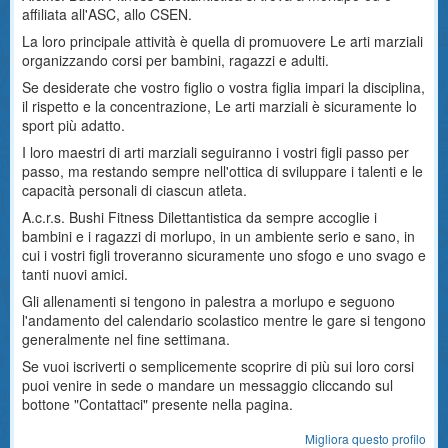
affiliata all'ASC, allo CSEN.
La loro principale attività è quella di promuovere Le arti marziali
organizzando corsi per bambini, ragazzi e adulti.
Se desiderate che vostro figlio o vostra figlia impari la disciplina,
il rispetto e la concentrazione, Le arti marziali è sicuramente lo
sport più adatto.
I loro maestri di arti marziali seguiranno i vostri figli passo per
passo, ma restando sempre nell'ottica di sviluppare i talenti e le
capacità personali di ciascun atleta.
A.c.r.s. Bushi Fitness Dilettantistica da sempre accoglie i
bambini e i ragazzi di morlupo, in un ambiente serio e sano, in
cui i vostri figli troveranno sicuramente uno sfogo e uno svago e
tanti nuovi amici.
Gli allenamenti si tengono in palestra a morlupo e seguono
l'andamento del calendario scolastico mentre le gare si tengono
generalmente nel fine settimana.
Se vuoi iscriverti o semplicemente scoprire di più sui loro corsi
puoi venire in sede o mandare un messaggio cliccando sul
bottone "Contattaci" presente nella pagina.
Migliora questo profilo