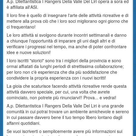
A.p. Dilettantistica I Rangers Della Valle Del Liri opera a sora ed
è affiliata all'ASI.
Il loro fine è quello di insegnare l'arte delle attività ricreative e di
mettere alla prova ciò che i loro soci migliorano ogni giorno che
ci frequentano!
Le loro attività si svolgono durante incontri settimanali e danno
a chiunque l'opportunità di imparare gli uni dagli altri e di
verificare i progressi nel tempo, ma anche di poter confrontare
idee e nuove soluzioni!
I loro iscritti "storici" sono tra i migliori della provincia e sono
ormai affiatati da lunghi periodi di strettissima collaborazione;
per loro non c'è esperienza che dia più soddisfazione che
condividere la propria esperienza con i nuovi iscritti!
La gioia che scaturisce facendo attività ricreative rende questa
attività davvero speciale, per cui, una volta che avrete
cominciato, non potrete più rinunciarvi!! Prova... e vedrai!
A.p. Dilettantistica I Rangers Della Valle Del Liri è una grande
comunità in cui potrai trovare un ambiente amichevole e sereno
in cui passare davvero bene il tuo tempo libero lontano dagli
affanni quotidiani.
Se vuoi iscriverti o semplicemente avere più informazioni sui