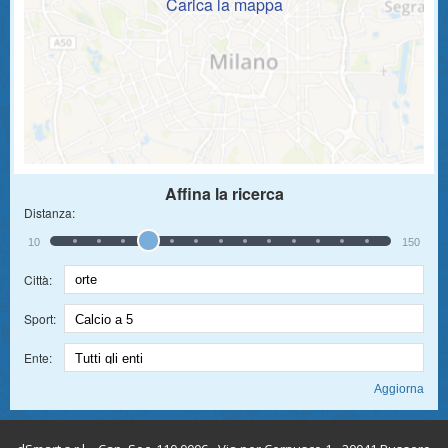
Carica la mappa
Affina la ricerca
Distanza:
10
150
Città:
Sport:
Ente: