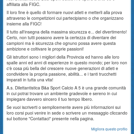
affiliata alla FIGC.
Il loro fine è quello di formare nuovi atleti e metterli alla prova
attraverso le competizioni cui partecipiamo o che organizzano
insieme alla FIGC!
Il tutto all'insegna della massima sicurezza e... del divertimento!
Certo, non tutti possono avere la certezza di diventare dei
campioni ma è sicurezza che ognuno possa avere questa
ambizione e coltivare le proprie passioni!
Gli istruttori sono i migliori della Provincia ed hanno alle loro
spalle anni ed anni di esperienze in questo mondo; per loro non
c'è cosa più bella del crescere nuove generazioni di atleti e
condividere la propria passione, abilità... e i tanti trucchetti
imparati in tutta una vita!
A.s. Dilettantistica B&a Sport Calcio A 5 è una grande comunità
in cui potrai trovare un ambiente gradevole e sereno in cui
impiegare davvero sincero il tuo tempo libero.
Se vuoi iscriverti o semplicemente avere più informazioni sui
loro corsi puoi venire in sede o scrivere un messaggio cliccando
sul bottone "Contattaci" presente nella pagina.
Migliora questo profilo