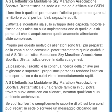
A S Dilettantistica Maddalene Sky Marathon Associazione
Sportiva Dilettantistica ha sede a rumo ed è affiliata allo CSEN.
Il loro fine è quello di promuovere l'atletica proponendo gare sul
territorio e corsi per bambini, ragazzi e adulti.
L'attività è incentrata sia sullo sviluppo delle capacità motorie e
fisiche degli atleti sia sulla implementazione di quelle qualità
personali che si acquisiscono quotidianamente affrontando
sfide complesse.
Proprio per questo motivo gli allenatori sono tra i più preparati
della zona e sono convinti di poter trasmettere quelle qualità in
cui A S Dilettantistica Maddalene Sky Marathon Associazione
Sportiva Dilettantistica crede fin dalla sua genesi.
La passione, i sacrifici e la continua ricerca della chiave per
migliorare e superare i propri limiti personali rendono l'atletica
uno sport unico e da cui si viene immediatamente rapiti.
A S Dilettantistica Maddalene Sky Marathon Associazione
Sportiva Dilettantistica è una grande famiglia in cui potrai
trovare nuovi amici con cui allenarti, istruttori qualificati e un
ambiente amichevole.
Se vuoi iscriverti o semplicemente scoprire di più sui loro corsi
puoi recarti in sede o scrivere un messaggio cliccando sul