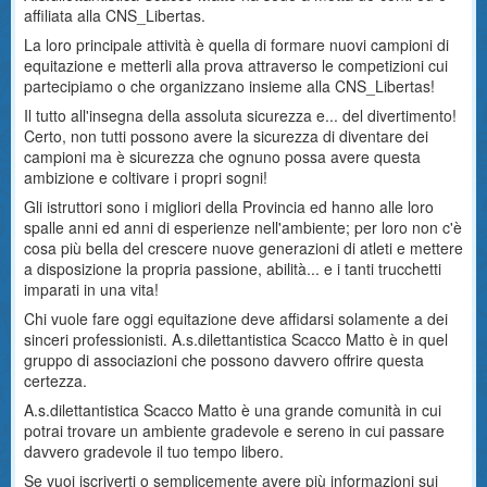
affiliata alla CNS_Libertas.
La loro principale attività è quella di formare nuovi campioni di
equitazione e metterli alla prova attraverso le competizioni cui
partecipiamo o che organizzano insieme alla CNS_Libertas!
Il tutto all'insegna della assoluta sicurezza e... del divertimento!
Certo, non tutti possono avere la sicurezza di diventare dei
campioni ma è sicurezza che ognuno possa avere questa
ambizione e coltivare i propri sogni!
Gli istruttori sono i migliori della Provincia ed hanno alle loro
spalle anni ed anni di esperienze nell'ambiente; per loro non c'è
cosa più bella del crescere nuove generazioni di atleti e mettere
a disposizione la propria passione, abilità... e i tanti trucchetti
imparati in una vita!
Chi vuole fare oggi equitazione deve affidarsi solamente a dei
sinceri professionisti. A.s.dilettantistica Scacco Matto è in quel
gruppo di associazioni che possono davvero offrire questa
certezza.
A.s.dilettantistica Scacco Matto è una grande comunità in cui
potrai trovare un ambiente gradevole e sereno in cui passare
davvero gradevole il tuo tempo libero.
Se vuoi iscriverti o semplicemente avere più informazioni sui