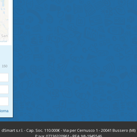
150
dSmart s.r.l. - Cap. Soc. 110.000€ - Via per Cernusco 1 - 20041 Bussero (MI)
P.iva: 07236320961 - REA: MI-1945546