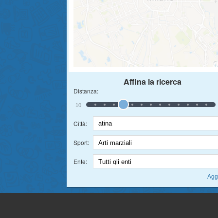
Affina la ricerca
Distanza:
10
Città:
Sport:
Ente: