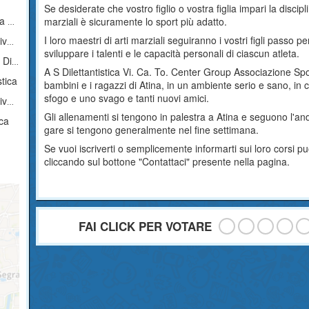
Se desiderate che vostro figlio o vostra figlia impari la discipl
ica
marziali è sicuramente lo sport più adatto.
I loro maestri di arti marziali seguiranno i vostri figli passo 
ica
sviluppare i talenti e le capacità personali di ciascun atleta.
tica
A S Dilettantistica Vi. Ca. To. Center Group Associazione Spor
tica
bambini e i ragazzi di Atina, in un ambiente serio e sano, in c
sfogo e uno svago e tanti nuovi amici.
ica
Gli allenamenti si tengono in palestra a Atina e seguono l'a
ica
gare si tengono generalmente nel fine settimana.
a
Se vuoi iscriverti o semplicemente informarti sui loro corsi 
cliccando sul bottone "Contattaci" presente nella pagina.
FAI CLICK PER VOTARE