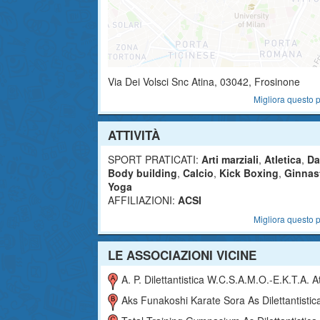
Via Dei Volsci Snc
Atina
,
03042
, Frosinone
Migliora questo p
ATTIVITÀ
SPORT PRATICATI:
Arti marziali
,
Atletica
,
Da
Body building
,
Calcio
,
Kick Boxing
,
Ginnas
Yoga
AFFILIAZIONI:
ACSI
Migliora questo p
LE ASSOCIAZIONI VICINE
A. P. Dilettantistica W.c.s.a.m.o.-E.k.t.a. Athena Dilettantist
Aks Funakoshi Karate Sora As Dilettantistic