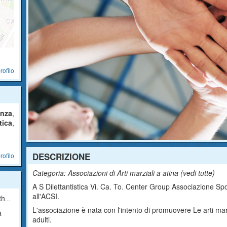
rofilo
nza
,
tica
,
DESCRIZIONE
rofilo
Categoria: Associazioni di Arti marziali a atina (
vedi tutte
)
A S Dilettantistica Vi. Ca. To. Center Group Associazione Sport
all'ACSI.
ica
L'associazione è nata con l'intento di promuovere Le arti mar
a
adulti.