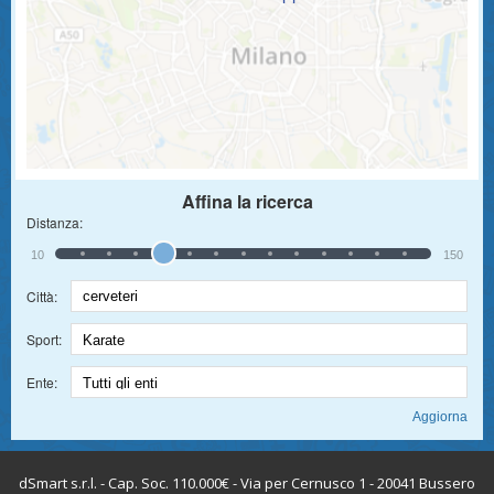
Affina la ricerca
Distanza:
10
150
Città:
Sport:
Ente:
dSmart s.r.l. - Cap. Soc. 110.000€ - Via per Cernusco 1 - 20041 Bussero