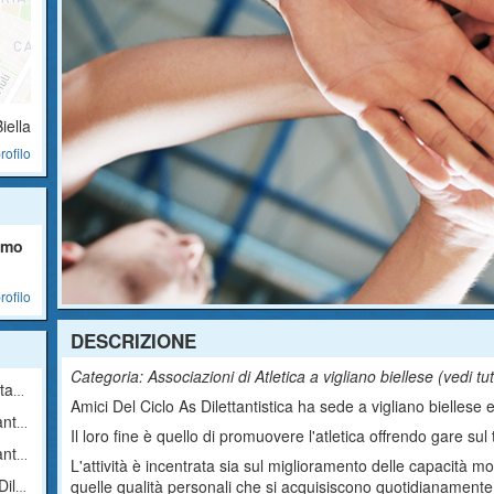
Biella
rofilo
smo
rofilo
DESCRIZIONE
Categoria: Associazioni di Atletica a vigliano biellese (
vedi tu
ica
Amici Del Ciclo As Dilettantistica ha sede a vigliano biellese ed
ica
Il loro fine è quello di promuovere l'atletica offrendo gare sul 
ica
L'attività è incentrata sia sul miglioramento delle capacità mot
ica
quelle qualità personali che si acquisiscono quotidianamente