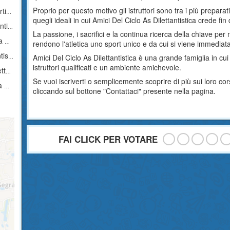
Proprio per questo motivo gli istruttori sono tra i più prepara
ica
quegli ideali in cui Amici Del Ciclo As Dilettantistica crede fin
ica
La passione, i sacrifici e la continua ricerca della chiave per 
ca
rendono l'atletica uno sport unico e da cui si viene immediata
ica
Amici Del Ciclo As Dilettantistica è una grande famiglia in cui 
istruttori qualificati e un ambiente amichevole.
ica
Se vuoi iscriverti o semplicemente scoprire di più sui loro co
ca
cliccando sul bottone "Contattaci" presente nella pagina.
FAI CLICK PER VOTARE