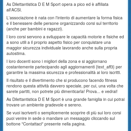
As Dilettantistica D E M Sport opera a pico ed è affiliata
all'ACSI.
L'associazione è nata con l'intento di aumentare la forma fisica
e il benessere delle persone organizzando corsi sul territorio
(anche per bambini e ragazzi).
I loro corsi servono a sviluppare le capacità motorie e fisiche ed
a sono utili a il proprio aspetto fisico per conquistare una
maggior sicurezza individuale lavorando anche sulla propria
autostima.
I loro docenti sono i migliori della zona e si aggiornano
costantemente partecipando agli aggiornamenti {text_aff3} per
garantire la massima sicurezza e professionalità ai loro iscritti.
Il risultato e il divertimento che si producono facendo fitness
rendono questa attività davvero speciale, per cui, una volta che
sarete partiti, non potrete più dimenticarla! Prova... e vedrai!
As Dilettantistica D E M Sport è una grande famiglia in cui potrai
trovare un ambiente gradevole e sereno.
Se vuoi iscriverti o semplicemente scoprire di più sui loro corsi
puoi venire in sede o mandare un messaggio cliccando sul
bottone "Contattaci" presente nella pagina.