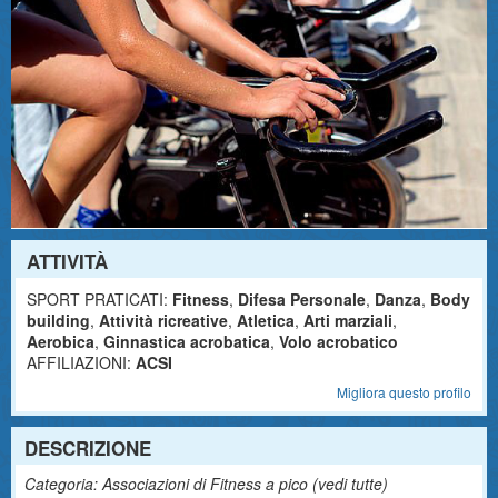
ATTIVITÀ
SPORT PRATICATI:
Fitness
,
Difesa Personale
,
Danza
,
Body
building
,
Attività ricreative
,
Atletica
,
Arti marziali
,
Aerobica
,
Ginnastica acrobatica
,
Volo acrobatico
AFFILIAZIONI:
ACSI
Migliora questo profilo
DESCRIZIONE
Categoria: Associazioni di Fitness a pico (
vedi tutte
)