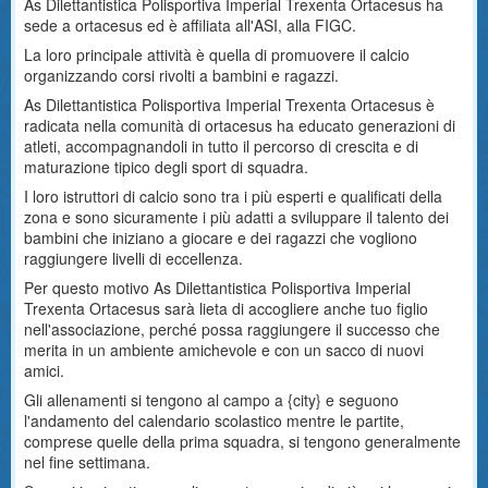
As Dilettantistica Polisportiva Imperial Trexenta Ortacesus ha
sede a ortacesus ed è affiliata all'ASI, alla FIGC.
La loro principale attività è quella di promuovere il calcio
organizzando corsi rivolti a bambini e ragazzi.
As Dilettantistica Polisportiva Imperial Trexenta Ortacesus è
radicata nella comunità di ortacesus ha educato generazioni di
atleti, accompagnandoli in tutto il percorso di crescita e di
maturazione tipico degli sport di squadra.
I loro istruttori di calcio sono tra i più esperti e qualificati della
zona e sono sicuramente i più adatti a sviluppare il talento dei
bambini che iniziano a giocare e dei ragazzi che vogliono
raggiungere livelli di eccellenza.
Per questo motivo As Dilettantistica Polisportiva Imperial
Trexenta Ortacesus sarà lieta di accogliere anche tuo figlio
nell'associazione, perché possa raggiungere il successo che
merita in un ambiente amichevole e con un sacco di nuovi
amici.
Gli allenamenti si tengono al campo a {city} e seguono
l'andamento del calendario scolastico mentre le partite,
comprese quelle della prima squadra, si tengono generalmente
nel fine settimana.