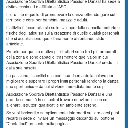
Asociazione Sportiva Dilettantistica Passione Danza! ha sede a
civitavecchia ed è affiliata all'ASC.
Il loro fine è quello di promuovere la danza offrendo gare sul
territorio e corsi per bambini, ragazzi e adulti.
L'attività è incentrata sia sullo sviluppo delle capacità motorie e
fisiche degli atleti sia sulla creazione di quelle qualità personali
che si acquisiscono quotidianamente affrontando sfide
articolate.
Proprio per questo motivo gli istruttori sono tra i più preparati
della zona e sono capaci di trasmettere quei valori in cui
Asociazione Sportiva Dilettantistica Passione Danza! crede fin
dalla sua nascita.
La passione, i sacrifici e la continua ricerca della chiave per
migliorare e superare i propri limiti personali rendono la danza
uno sport unico e da cui si viene immediatamente colpiti.
Asociazione Sportiva Dilettantistica Passione Danza! è una
grande comunità in cui potrai trovare nuovi amici con cui
allenarti, istruttori qualificati e un ambiente sereno.
Se vuoi iscriverti o semplicemente informarti sui loro corsi puoi
recarti in sede o inviare un messaggio cliccando sul bottone
"Contattaci" presente nella pagina.