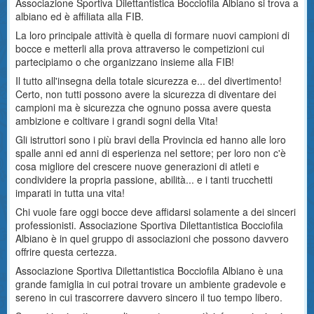
Associazione Sportiva Dilettantistica Bocciofila Albiano si trova a
albiano ed è affiliata alla FIB.
La loro principale attività è quella di formare nuovi campioni di
bocce e metterli alla prova attraverso le competizioni cui
partecipiamo o che organizzano insieme alla FIB!
Il tutto all'insegna della totale sicurezza e... del divertimento!
Certo, non tutti possono avere la sicurezza di diventare dei
campioni ma è sicurezza che ognuno possa avere questa
ambizione e coltivare i grandi sogni della Vita!
Gli istruttori sono i più bravi della Provincia ed hanno alle loro
spalle anni ed anni di esperienza nel settore; per loro non c'è
cosa migliore del crescere nuove generazioni di atleti e
condividere la propria passione, abilità... e i tanti trucchetti
imparati in tutta una vita!
Chi vuole fare oggi bocce deve affidarsi solamente a dei sinceri
professionisti. Associazione Sportiva Dilettantistica Bocciofila
Albiano è in quel gruppo di associazioni che possono davvero
offrire questa certezza.
Associazione Sportiva Dilettantistica Bocciofila Albiano è una
grande famiglia in cui potrai trovare un ambiente gradevole e
sereno in cui trascorrere davvero sincero il tuo tempo libero.