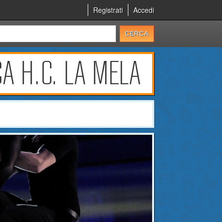
Registrati
Accedi
A H.C. LA MELA