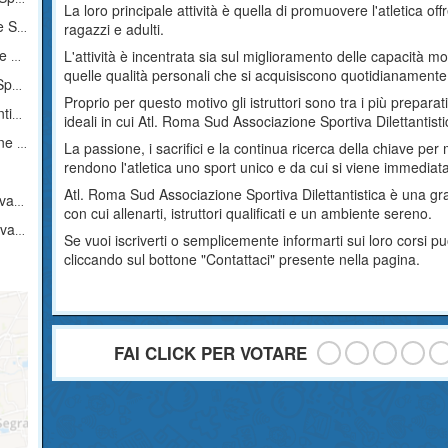
La loro principale attività è quella di promuovere l'atletica of
stica
ragazzi e adulti.
ica
L'attività è incentrata sia sul miglioramento delle capacità mot
quelle qualità personali che si acquisiscono quotidianamente
ica
Proprio per questo motivo gli istruttori sono tra i più prepara
ica
ideali in cui Atl. Roma Sud Associazione Sportiva Dilettantist
stica
La passione, i sacrifici e la continua ricerca della chiave per 
rendono l'atletica uno sport unico e da cui si viene immediata
Atl. Roma Sud Associazione Sportiva Dilettantistica è una gra
ica
con cui allenarti, istruttori qualificati e un ambiente sereno.
tica
Se vuoi iscriverti o semplicemente informarti sui loro corsi
cliccando sul bottone "Contattaci" presente nella pagina.
FAI CLICK PER VOTARE