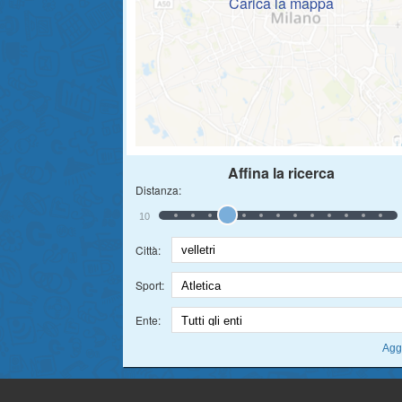
Carica la mappa
Affina la ricerca
Distanza:
10
Città:
Sport:
Ente: