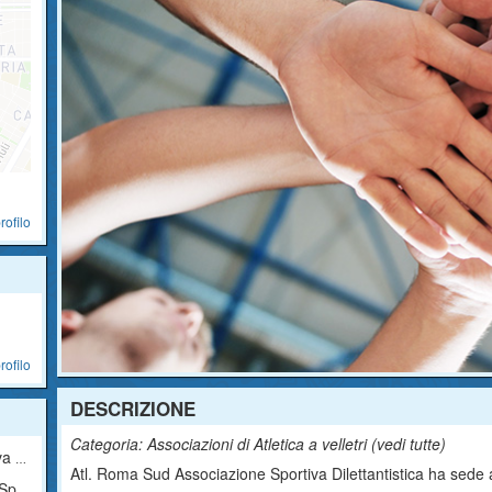
rofilo
rofilo
DESCRIZIONE
Categoria: Associazioni di Atletica a velletri (
vedi tutte
)
tica
Atl. Roma Sud Associazione Sportiva Dilettantistica ha sede a v
tica