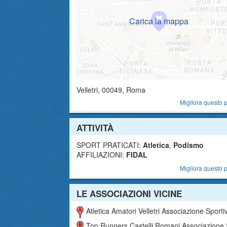
Velletri
,
00049
, Roma
Migliora questo p
ATTIVITÀ
SPORT PRATICATI:
Atletica
,
Podismo
AFFILIAZIONI:
FIDAL
Migliora questo p
LE ASSOCIAZIONI VICINE
Atletica Amatori Velletri Associazione Sportiva Dilettantis
Top Runners Castelli Romani Associazione Sportiva Dilettantis