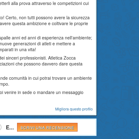
tterli alla prova attraverso le competizioni cui
ento! Certo, non tutti possono avere la sicurezza
vere questa ambizione e coltivare le proprie
o spalle anni ed anni di esperienza nell'ambiente;
nuove generazioni di atleti e mettere a
imparati in una vita!
ei sinceri professionisti. Atletica Zocca
sociazioni che possono davvero dare questa
rande comunità in cui potrai trovare un ambiente
empo.
 puoi venire in sede o mandare un messaggio
Migliora questo profilo
E...
SCRIVI UNA RECENSIONE