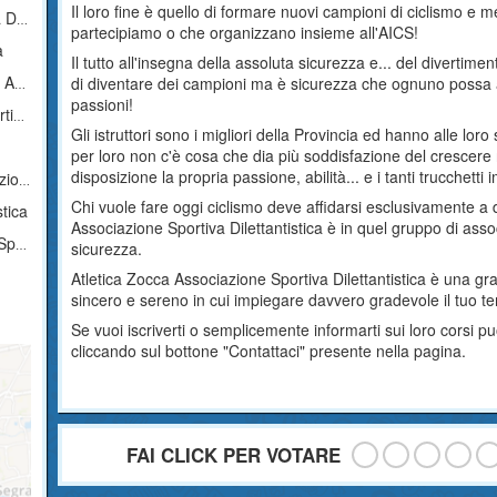
Il loro fine è quello di formare nuovi campioni di ciclismo e me
ica
partecipiamo o che organizzano insieme all'AICS!
a
Il tutto all'insegna della assoluta sicurezza e... del divertim
tica
di diventare dei campioni ma è sicurezza che ognuno possa a
passioni!
ica
Gli istruttori sono i migliori della Provincia ed hanno alle lor
per loro non c'è cosa che dia più soddisfazione del crescere 
disposizione la propria passione, abilità... e i tanti trucchetti 
stica
Chi vuole fare oggi ciclismo deve affidarsi esclusivamente a d
stica
Associazione Sportiva Dilettantistica è in quel gruppo di as
tica
sicurezza.
Atletica Zocca Associazione Sportiva Dilettantistica è una g
sincero e sereno in cui impiegare davvero gradevole il tuo t
Se vuoi iscriverti o semplicemente informarti sui loro corsi
cliccando sul bottone "Contattaci" presente nella pagina.
FAI CLICK PER VOTARE