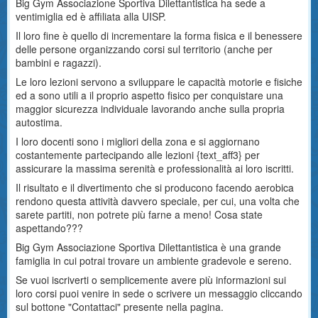
Big Gym Associazione Sportiva Dilettantistica ha sede a
ventimiglia ed è affiliata alla UISP.
Il loro fine è quello di incrementare la forma fisica e il benessere
delle persone organizzando corsi sul territorio (anche per
bambini e ragazzi).
Le loro lezioni servono a sviluppare le capacità motorie e fisiche
ed a sono utili a il proprio aspetto fisico per conquistare una
maggior sicurezza individuale lavorando anche sulla propria
autostima.
I loro docenti sono i migliori della zona e si aggiornano
costantemente partecipando alle lezioni {text_aff3} per
assicurare la massima serenità e professionalità ai loro iscritti.
Il risultato e il divertimento che si producono facendo aerobica
rendono questa attività davvero speciale, per cui, una volta che
sarete partiti, non potrete più farne a meno! Cosa state
aspettando???
Big Gym Associazione Sportiva Dilettantistica è una grande
famiglia in cui potrai trovare un ambiente gradevole e sereno.
Se vuoi iscriverti o semplicemente avere più informazioni sui
loro corsi puoi venire in sede o scrivere un messaggio cliccando
sul bottone "Contattaci" presente nella pagina.