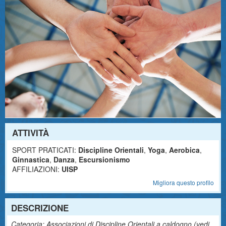
ATTIVITÀ
SPORT PRATICATI:
Discipline Orientali
,
Yoga
,
Aerobica
,
Ginnastica
,
Danza
,
Escursionismo
AFFILIAZIONI:
UISP
Migliora questo profilo
DESCRIZIONE
Categoria: Associazioni di Discipline Orientali a caldogno (
vedi