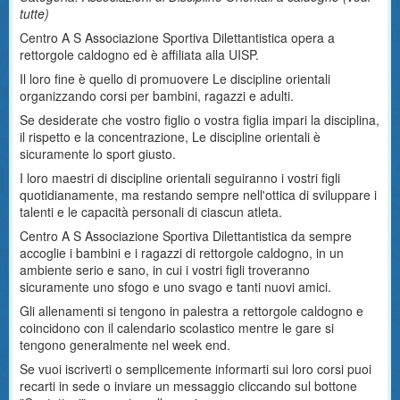
tutte
)
Centro A S Associazione Sportiva Dilettantistica opera a
rettorgole caldogno ed è affiliata alla UISP.
Il loro fine è quello di promuovere Le discipline orientali
organizzando corsi per bambini, ragazzi e adulti.
Se desiderate che vostro figlio o vostra figlia impari la disciplina,
il rispetto e la concentrazione, Le discipline orientali è
sicuramente lo sport giusto.
I loro maestri di discipline orientali seguiranno i vostri figli
quotidianamente, ma restando sempre nell'ottica di sviluppare i
talenti e le capacità personali di ciascun atleta.
Centro A S Associazione Sportiva Dilettantistica da sempre
accoglie i bambini e i ragazzi di rettorgole caldogno, in un
ambiente serio e sano, in cui i vostri figli troveranno
sicuramente uno sfogo e uno svago e tanti nuovi amici.
Gli allenamenti si tengono in palestra a rettorgole caldogno e
coincidono con il calendario scolastico mentre le gare si
tengono generalmente nel week end.
Se vuoi iscriverti o semplicemente informarti sui loro corsi puoi
recarti in sede o inviare un messaggio cliccando sul bottone