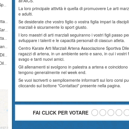
all'AICS.
ica
La loro principale attività è quella di promuovere Le arti marz
e adulti.
tica
Se desiderate che vostro figlio o vostra figlia impari la discipl
marziali è sicuramente lo sport giusto.
stica
I loro maestri di arti marziali seguiranno i vostri figli passo 
ica
sviluppare i talenti e le capacità personali di ciascun atleta.
ica
Centro Karate Arti Marziali Artena Associazione Sportiva Dile
ragazzi di artena, in un ambiente serio e sano, in cui i vostr
ica
svago e tanti nuovi amici.
ica
Gli allenamenti si svolgono in palestra a artena e coincidono 
tengono generalmente nel week end.
Se vuoi iscriverti o semplicemente informarti sui loro corsi p
cliccando sul bottone "Contattaci" presente nella pagina.
FAI CLICK PER VOTARE