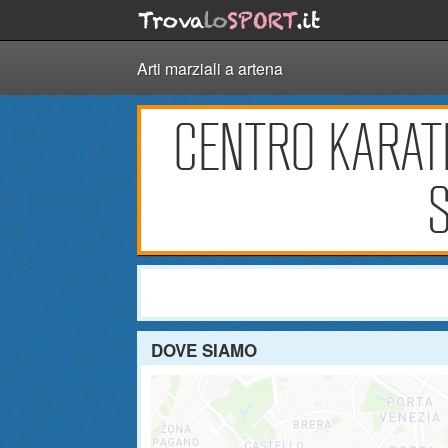
Arti marziali a artena
CENTRO KARAT
S
DOVE SIAMO