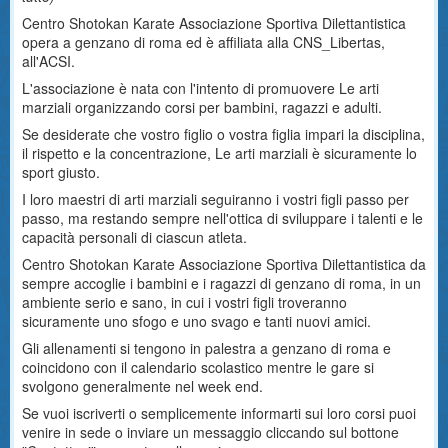
Centro Shotokan Karate Associazione Sportiva Dilettantistica
opera a genzano di roma ed è affiliata alla CNS_Libertas,
all'ACSI.
L'associazione è nata con l'intento di promuovere Le arti
marziali organizzando corsi per bambini, ragazzi e adulti.
Se desiderate che vostro figlio o vostra figlia impari la disciplina,
il rispetto e la concentrazione, Le arti marziali è sicuramente lo
sport giusto.
I loro maestri di arti marziali seguiranno i vostri figli passo per
passo, ma restando sempre nell'ottica di sviluppare i talenti e le
capacità personali di ciascun atleta.
Centro Shotokan Karate Associazione Sportiva Dilettantistica da
sempre accoglie i bambini e i ragazzi di genzano di roma, in un
ambiente serio e sano, in cui i vostri figli troveranno
sicuramente uno sfogo e uno svago e tanti nuovi amici.
Gli allenamenti si tengono in palestra a genzano di roma e
coincidono con il calendario scolastico mentre le gare si
svolgono generalmente nel week end.
Se vuoi iscriverti o semplicemente informarti sui loro corsi puoi
venire in sede o inviare un messaggio cliccando sul bottone