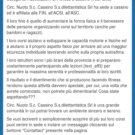
Circ. Nuoto S.c. Cassino S.s.dilettantistica Srl ha sede a cassino
ed è affiliata alla FIN, all'ACSI, all'ASC.
Il loro fine è quello di aumentare la forma fisica e il benessere
delle persone organizzando corsi sul territorio (anche per
bambini e ragazzi).
I loro corsi aiutano a sviluppare le capacità motorie e fisiche ed
a aiutano a il proprio aspetto fisico per arrivare ad una maggior
sicurezza individuale lavorando anche sulla propria autostima.
I loro istruttori sono i più bravi della provincia e si preparano
costantemente partecipando alle lezioni {text_aff3} per
garantire la massima serenità e professionalità ai loro iscritti.
Il risultato e il divertimento che si producono facendo fitness
rendono questa attività davvero speciale, per cui, una volta che
avrete cominciato, non potrete più dimenticarla! Cosa state
aspettando???
Circ. Nuoto S.c. Cassino S.s.dilettantistica Srl è una grande
comunità in cui potrai trovare un ambiente sincero e sereno.
Se vuoi iscriverti o semplicemente scoprire di più sui loro corsi
puoi venire in sede o inviare un messaggio cliccando sul
bottone "Contattaci" presente nella pagina.