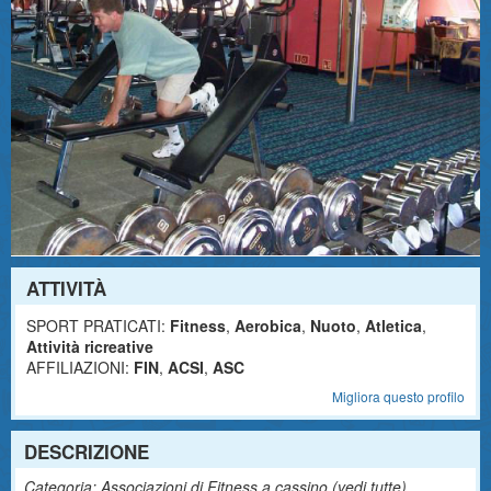
ATTIVITÀ
SPORT PRATICATI:
Fitness
,
Aerobica
,
Nuoto
,
Atletica
,
Attività ricreative
AFFILIAZIONI:
FIN
,
ACSI
,
ASC
Migliora questo profilo
DESCRIZIONE
Categoria: Associazioni di Fitness a cassino (
vedi tutte
)