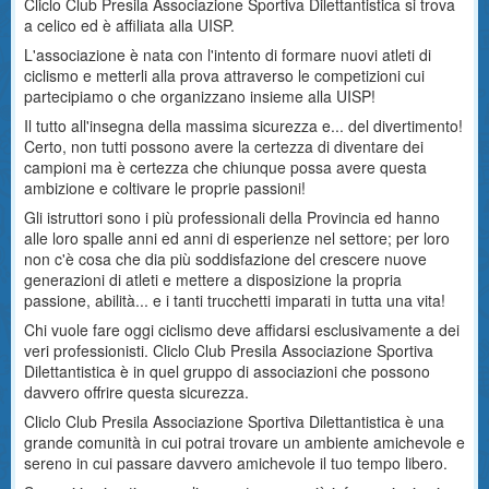
Cliclo Club Presila Associazione Sportiva Dilettantistica si trova
a celico ed è affiliata alla UISP.
L'associazione è nata con l'intento di formare nuovi atleti di
ciclismo e metterli alla prova attraverso le competizioni cui
partecipiamo o che organizzano insieme alla UISP!
Il tutto all'insegna della massima sicurezza e... del divertimento!
Certo, non tutti possono avere la certezza di diventare dei
campioni ma è certezza che chiunque possa avere questa
ambizione e coltivare le proprie passioni!
Gli istruttori sono i più professionali della Provincia ed hanno
alle loro spalle anni ed anni di esperienze nel settore; per loro
non c'è cosa che dia più soddisfazione del crescere nuove
generazioni di atleti e mettere a disposizione la propria
passione, abilità... e i tanti trucchetti imparati in tutta una vita!
Chi vuole fare oggi ciclismo deve affidarsi esclusivamente a dei
veri professionisti. Cliclo Club Presila Associazione Sportiva
Dilettantistica è in quel gruppo di associazioni che possono
davvero offrire questa sicurezza.
Cliclo Club Presila Associazione Sportiva Dilettantistica è una
grande comunità in cui potrai trovare un ambiente amichevole e
sereno in cui passare davvero amichevole il tuo tempo libero.