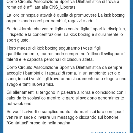
Corto Circuito Associazione Sportiva Dilettantistica si trova a
roma ed è affiliata alla CNS_Libertas.
La loro principale attività è quella di promuovere La kick boxing
organizzando corsi per bambini, ragazzi e adulti.
Se desiderate che vostro figlio o vostra figlia impari la disciplina,
il rispetto e la concentrazione, La kick boxing è sicuramente lo
sport giusto.
I loro maestri di kick boxing seguiranno i vostri figli
quotidianamente, ma restando sempre nell'ottica di sviluppare i
talenti e le capacità personali di ciascun atleta.
Corto Circuito Associazione Sportiva Dilettantistica da sempre
accoglie i bambini e i ragazzi di roma, in un ambiente serio e
sano, in cui i vostri figli troveranno sicuramente uno sfogo e uno
svago e tanti nuovi amici.
Gli allenamenti si tengono in palestra a roma e coincidono con il
calendario scolastico mentre le gare si svolgono generalmente
nel week end.
Se vuoi iscriverti o semplicemente informarti sui loro corsi puoi
venire in sede o inviare un messaggio cliccando sul bottone
"Contattaci" presente nella pagina.
Migliora questo profilo