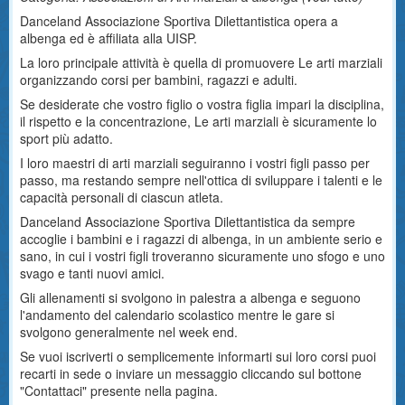
Danceland Associazione Sportiva Dilettantistica opera a
albenga ed è affiliata alla UISP.
La loro principale attività è quella di promuovere Le arti marziali
organizzando corsi per bambini, ragazzi e adulti.
Se desiderate che vostro figlio o vostra figlia impari la disciplina,
il rispetto e la concentrazione, Le arti marziali è sicuramente lo
sport più adatto.
I loro maestri di arti marziali seguiranno i vostri figli passo per
passo, ma restando sempre nell'ottica di sviluppare i talenti e le
capacità personali di ciascun atleta.
Danceland Associazione Sportiva Dilettantistica da sempre
accoglie i bambini e i ragazzi di albenga, in un ambiente serio e
sano, in cui i vostri figli troveranno sicuramente uno sfogo e uno
svago e tanti nuovi amici.
Gli allenamenti si svolgono in palestra a albenga e seguono
l'andamento del calendario scolastico mentre le gare si
svolgono generalmente nel week end.
Se vuoi iscriverti o semplicemente informarti sui loro corsi puoi
recarti in sede o inviare un messaggio cliccando sul bottone
"Contattaci" presente nella pagina.