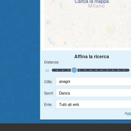
Carica la mappa
Affina la ricerca
Distanza:
10
Città:
Sport:
Ente: