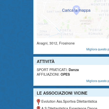
Anagni
,
3012
, Frosinone
Migliora questo p
ATTIVITÀ
SPORT PRATICATI:
Danza
AFFILIAZIONI:
OPES
Migliora questo p
LE ASSOCIAZIONI VICINE
Evolution Ass.sportiva Dilettantistica
A.s.dilettantistica Experience Dance