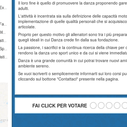
Il loro fine è quello di promuovere la danza proponendo gare s
ion
adulti.
L'attività è incentrata sia sulla definizione delle capacità motor
implementazione di quelle qualità personali che si acquisisc
ces
articolate.
ca
Proprio per questo motivo gli allenatori sono tra i più prepar
quegli ideali in cui Danza crede fin dalla sua fondazione.
ica
La passione, i sacrifici e la continua ricerca della chiave per 
tica
rendono la danza uno sport unico e da cui si viene immediata
ica
Danza è una grande comunità in cui potrai trovare nuovi amici c
ambiente sereno.
Se vuoi iscriverti o semplicemente informarti sui loro corsi
cliccando sul bottone "Contattaci" presente nella pagina.
FAI CLICK PER VOTARE