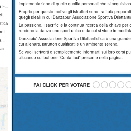
implementazione di quelle qualità personali che si acquisiscon
You
Proprio per questo motivo gli istruttori sono tra i più prepara
ica
quegli ideali in cui Danzapiu' Associazione Sportiva Dilettanti
stica
La passione, i sacrifici e la continua ricerca della chiave per 
rendono la danza uno sport unico e da cui si viene immediat
ica
Danzapiu' Associazione Sportiva Dilettantistica è una grande 
ca
cui allenarti, istruttori qualificati e un ambiente sereno.
tica
Se vuoi iscriverti o semplicemente informarti sui loro corsi p
cliccando sul bottone "Contattaci" presente nella pagina.
FAI CLICK PER VOTARE