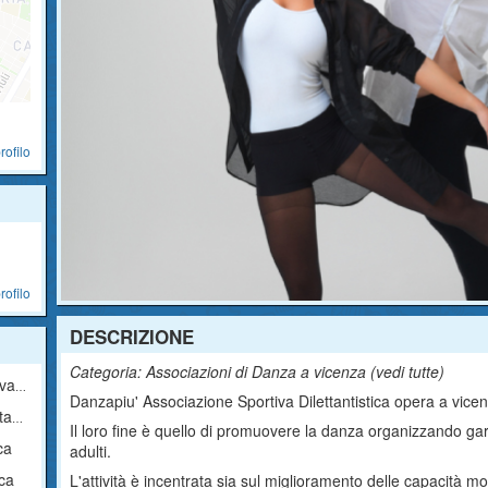
rofilo
rofilo
DESCRIZIONE
Categoria: Associazioni di Danza a vicenza (
vedi tutte
)
ica
Danzapiu' Associazione Sportiva Dilettantistica opera a vicenz
ca
Il loro fine è quello di promuovere la danza organizzando gare
ca
adulti.
ica
L'attività è incentrata sia sul miglioramento delle capacità moto