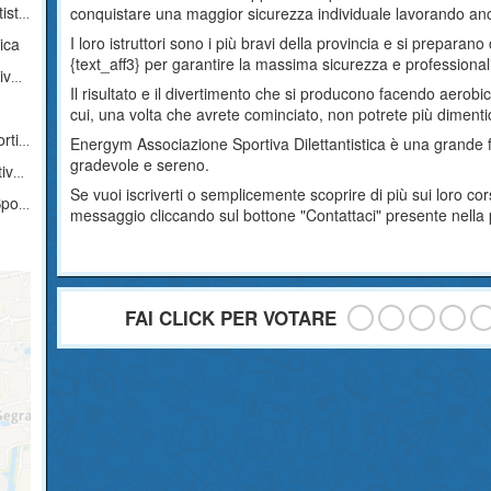
ica
conquistare una maggior sicurezza individuale lavorando anc
I loro istruttori sono i più bravi della provincia e si prepara
ica
{text_aff3} per garantire la massima sicurezza e professionalità
ica
Il risultato e il divertimento che si producono facendo aerobi
cui, una volta che avrete cominciato, non potrete più dimentic
tica
Energym Associazione Sportiva Dilettantistica è una grande f
gradevole e sereno.
ica
Se vuoi iscriverti o semplicemente scoprire di più sui loro co
tica
messaggio cliccando sul bottone "Contattaci" presente nella
FAI CLICK PER VOTARE