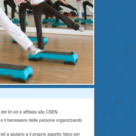
el liri ed è affiliata allo CSEN.
ica e il benessere delle persone organizzando
 ed a aiutano a il proprio aspetto fisico per