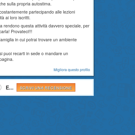
he sulla propria autostima.
no costantemente partecipando alle lezioni
 ai loro iscritti.
ca rendono questa attività davvero speciale, per
arla! Provateci!!!
amiglia in cui potrai trovare un ambiente
rsi puoi recarti in sede o mandare un
 pagina.
Migliora questo profilo
E...
SCRIVI UNA RECENSIONE