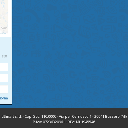
150
dSmart s.r.l. - Cap. Soc. 110.000€ - Via per Cernusco 1 - 20041 Bussero (MI)
P.iva: 07236320961 - REA: MI-1945546