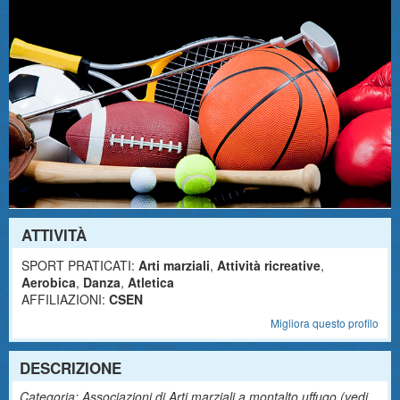
ATTIVITÀ
SPORT PRATICATI:
Arti marziali
,
Attività ricreative
,
Aerobica
,
Danza
,
Atletica
AFFILIAZIONI:
CSEN
Migliora questo profilo
DESCRIZIONE
Categoria: Associazioni di Arti marziali a montalto uffugo (
vedi