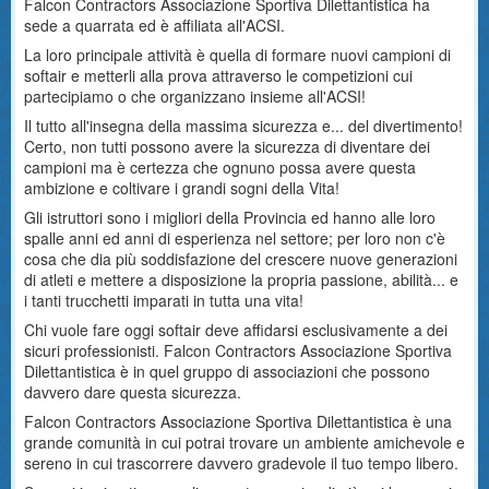
Falcon Contractors Associazione Sportiva Dilettantistica ha
sede a quarrata ed è affiliata all'ACSI.
La loro principale attività è quella di formare nuovi campioni di
softair e metterli alla prova attraverso le competizioni cui
partecipiamo o che organizzano insieme all'ACSI!
Il tutto all'insegna della massima sicurezza e... del divertimento!
Certo, non tutti possono avere la sicurezza di diventare dei
campioni ma è certezza che ognuno possa avere questa
ambizione e coltivare i grandi sogni della Vita!
Gli istruttori sono i migliori della Provincia ed hanno alle loro
spalle anni ed anni di esperienza nel settore; per loro non c'è
cosa che dia più soddisfazione del crescere nuove generazioni
di atleti e mettere a disposizione la propria passione, abilità... e
i tanti trucchetti imparati in tutta una vita!
Chi vuole fare oggi softair deve affidarsi esclusivamente a dei
sicuri professionisti. Falcon Contractors Associazione Sportiva
Dilettantistica è in quel gruppo di associazioni che possono
davvero dare questa sicurezza.
Falcon Contractors Associazione Sportiva Dilettantistica è una
grande comunità in cui potrai trovare un ambiente amichevole e
sereno in cui trascorrere davvero gradevole il tuo tempo libero.