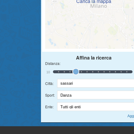
Carica la mappa
Affina la ricerca
Distanza:
10
Città:
Sport:
Ente: