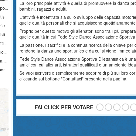
La loro principale attività è quella di promuovere la danza pr
hari
bambini, ragazzi e adulti.
ica
L'attività è incentrata sia sullo sviluppo delle capacità motorie
quelle qualità personali che si acquisiscono quotidianamente
tica
Proprio per questo motivo gli allenatori sono tra i più prepara
ica
quelle qualità in cui Fede Style Dance Associazione Sportiva D
ica
La passione, i sacrifici e la continua ricerca della chiave per 
rendono la danza uno sport unico e da cui si viene immediat
ica
Fede Style Dance Associazione Sportiva Dilettantistica è una
ica
amici con cui allenarti, istruttori qualificati e un ambiente idea
tica
Se vuoi iscriverti o semplicemente scoprire di più sui loro c
cliccando sul bottone "Contattaci" presente nella pagina.
FAI CLICK PER VOTARE