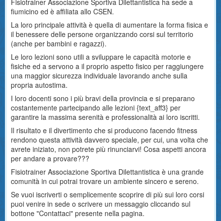
Fisiotrainer Associazione Sportiva Dilettantistica ha sede a
fiumicino ed è affiliata allo CSEN.
La loro principale attività è quella di aumentare la forma fisica e
il benessere delle persone organizzando corsi sul territorio
(anche per bambini e ragazzi).
Le loro lezioni sono utili a sviluppare le capacità motorie e
fisiche ed a servono a il proprio aspetto fisico per raggiungere
una maggior sicurezza individuale lavorando anche sulla
propria autostima.
I loro docenti sono i più bravi della provincia e si preparano
costantemente partecipando alle lezioni {text_aff3} per
garantire la massima serenità e professionalità ai loro iscritti.
Il risultato e il divertimento che si producono facendo fitness
rendono questa attività davvero speciale, per cui, una volta che
avrete iniziato, non potrete più rinunciarvi! Cosa aspetti ancora
per andare a provare???
Fisiotrainer Associazione Sportiva Dilettantistica è una grande
comunità in cui potrai trovare un ambiente sincero e sereno.
Se vuoi iscriverti o semplicemente scoprire di più sui loro corsi
puoi venire in sede o scrivere un messaggio cliccando sul
bottone "Contattaci" presente nella pagina.