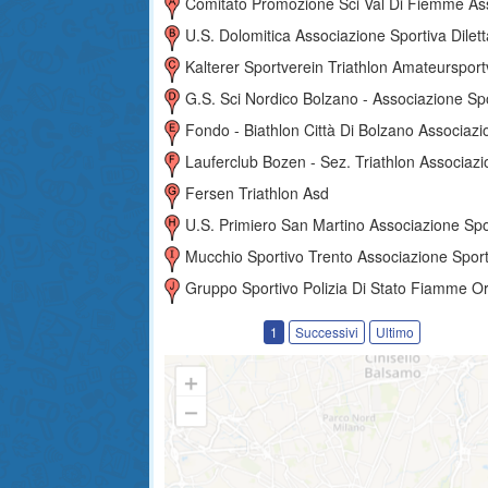
Comitato Promozione Sci Val Di Fiemme Associazione Sportiva A Scopo Dilettantistico Non Riconos
U.s. Dolomitica Associazione Sportiva Dilettantist
Kalterer Sportverein Triathlon Amateursportverein - Associazione Sportiva Dilettanti
G.s. Sci Nordico Bolzano - Associazione Sportiva Dilettantis
Fondo - Biathlon Città Di Bolzano Associazione Sportiva Dilettantist
Lauferclub Bozen - Sez. Triathlon Associazione Sportiva Dilettantist
Fersen Triathlon Asd
U.s. Primiero San Martino Associazione Sportiva Dilettantis
Mucchio Sportivo Trento Associazione Sportiva Dilettantist
Gruppo Sportivo Polizia Di Stato Fiamme O
1
Successivi
Ultimo