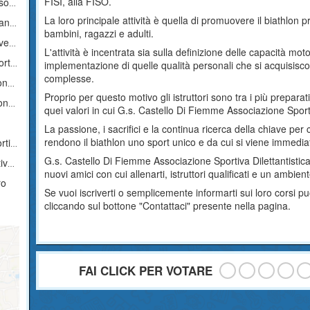
FISI, alla FISO.
ciuta
La loro principale attività è quella di promuovere il biathlon 
ica
bambini, ragazzi e adulti.
stica
L'attività è incentrata sia sulla definizione delle capacità motor
tica
implementazione di quelle qualità personali che si acquisisc
complesse.
ica
Proprio per questo motivo gli istruttori sono tra i più prepara
ica
quei valori in cui G.s. Castello Di Fiemme Associazione Sporti
La passione, i sacrifici e la continua ricerca della chiave per 
rendono il biathlon uno sport unico e da cui si viene immedia
tica
G.s. Castello Di Fiemme Associazione Sportiva Dilettantistica
ica
nuovi amici con cui allenarti, istruttori qualificati e un ambie
ro
Se vuoi iscriverti o semplicemente informarti sui loro corsi 
cliccando sul bottone "Contattaci" presente nella pagina.
FAI CLICK PER VOTARE