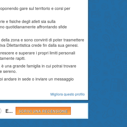
proponendo gare sul territorio e corsi per
ie e fisiche degli atleti sia sulla
ono quotidianamente affrontando sfide
ti della zona e sono convinti di poter trasmettere
va Dilettantistica crede fin dalla sua genesi.
crescere e superare i propri limiti personali
tamente rapiti.
 è una grande famiglia in cui potrai trovare
nte sereno.
puoi andare in sede o inviare un messaggio
Migliora questo profilo
E...
SCRIVI UNA RECENSIONE