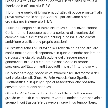
Gioco Ed Arte Associazione Sportiva Dilettantistica si trova a
floridia ed è affiliata alla FIBiS.
Il loro fine è quello di formare nuovi atleti di bocce e metterli alla
prova attraverso le competizioni cui partecipiamo o che
organizzano insieme alla FIBiS!
Il tutto all'insegna della totale sicurezza e... del divertimento!
Certo, non tutti possono avere la certezza di diventare dei
campioni ma è sicurezza che chiunque possa avere questa
ambizione e coltivare le proprie passioni!
Gli istruttori sono i più bravi della Provincia ed hanno alle loro
spalle anni ed anni di esperienza in questo mondo; per loro non
c'è cosa che dia più soddisfazione del crescere nuove
generazioni di atleti e mettere a disposizione la propria
passione, abilità... e i tanti trucchetti imparati in tutta una vita!
Chi vuole fare oggi bocce deve affidarsi esclusivamente a dei
veri professionisti. Gioco Ed Arte Associazione Sportiva
Dilettantistica è in quel gruppo di associazioni che possono
davvero dare questa certezza.
Gioco Ed Arte Associazione Sportiva Dilettantistica è una
grande comunità in cui potrai trovare un ambiente amichevole e
sereno in cui trascorrere davvero sincero il tuo tempo libero.