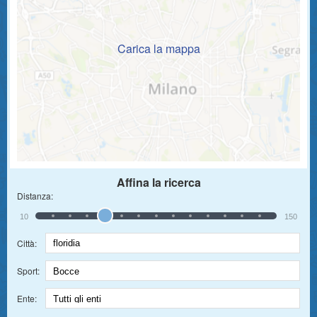
Carica la mappa
Affina la ricerca
Distanza:
10
150
Città:
Sport:
Ente: